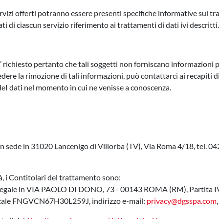
ervizi offerti potranno essere presenti specifiche informative sul tr
i di ciascun servizio riferimento ai trattamenti di dati ivi descritti.
E’ richiesto pertanto che tali soggetti non forniscano informazioni per
dere la rimozione di tali informazioni, può contattarci ai recapiti di 
I dati nel momento in cui ne venisse a conoscenza.
n sede in 31020 Lancenigo di Villorba (TV), Via Roma 4/18, tel. 
tà, i Contitolari del trattamento sono:
de legale in VIA PAOLO DI DONO, 73 - 00143 ROMA (RM), Partita I
cale FNGVCN67H30L259J, indirizzo e-mail:
privacy@dgsspa.com