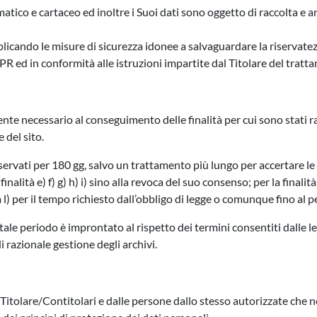
atico e cartaceo ed inoltre i Suoi dati sono oggetto di raccolta e a
icando le misure di sicurezza idonee a salvaguardare la riservatezza,
R ed in conformità alle istruzioni impartite dal Titolare del tratt
ente necessario al conseguimento delle finalità per cui sono stati 
 del sito.
onservati per 180 gg, salvo un trattamento più lungo per accertare le 
 finalità e) f) g) h) i) sino alla revoca del suo consenso; per la finali
tà l) per il tempo richiesto dall’obbligo di legge o comunque fino al
 tale periodo è improntato al rispetto dei termini consentiti dalle le
 razionale gestione degli archivi.
 Titolare/Contitolari e dalle persone dallo stesso autorizzate che n