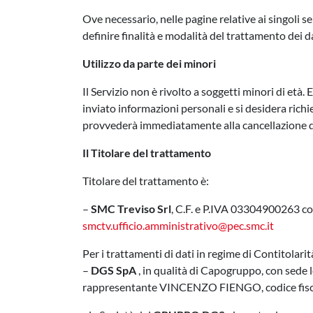
Ove necessario, nelle pagine relative ai singoli s
definire finalità e modalità del trattamento dei dat
Utilizzo da parte dei minori
Il Servizio non è rivolto a soggetti minori di età. 
inviato informazioni personali e si desidera richie
provvederà immediatamente alla cancellazione de
Il Titolare del trattamento
Titolare del trattamento è:
–
SMC Treviso Srl
, C.F. e P.IVA 03304900263 co
smctv.ufficio.amministrativo@pec.smc.it
Per i trattamenti di dati in regime di Contitolari
–
DGS SpA
, in qualità di Capogruppo, con se
rappresentante VINCENZO FIENGO, codice fis