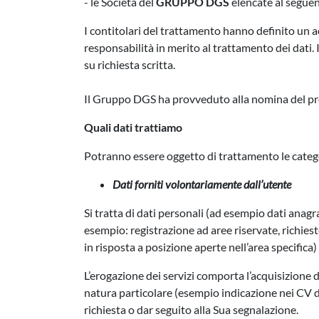
- le Società del
GRUPPO DGS
elencate al seguen
I contitolari del trattamento hanno definito un ac
responsabilità in merito al trattamento dei dati. 
su richiesta scritta.
Il Gruppo DGS ha provveduto alla nomina del prop
Quali dati trattiamo
Potranno essere oggetto di trattamento le catego
Dati forniti volontariamente dall’utente
Si tratta di dati personali (ad esempio dati anagra
esempio: registrazione ad aree riservate, richie
in risposta a posizione aperte nell’area specifica)
L’erogazione dei servizi comporta l’acquisizione da
natura particolare (esempio indicazione nei CV d
richiesta o dar seguito alla Sua segnalazione.