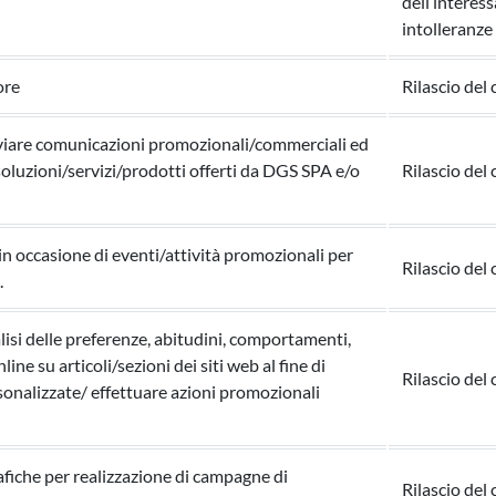
dell’interess
intolleranz
ore
Rilascio del
 inviare comunicazioni promozionali/commerciali ed
 soluzioni/servizi/prodotti offerti da DGS SPA e/o
Rilascio del
 occasione di eventi/attività promozionali per
Rilascio del
.
alisi delle preferenze, abitudini, comportamenti,
line su articoli/sezioni dei siti web al fine di
Rilascio del 
onalizzate/ effettuare azioni promozionali
fiche per realizzazione di campagne di
Rilascio del 