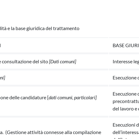
lità e la base giuridica del trattamento
I
BASE GIUR
 consultazione del sito
[Dati comuni]
Interesse leg
ni]
Esecuzione d
Esecuzione d
ione delle candidature [
dati comuni, particolari]
precontrattua
del lavoro e 
Esecuzioni d
ra. (Gestione attività connesse alla compilazione
dell’interes