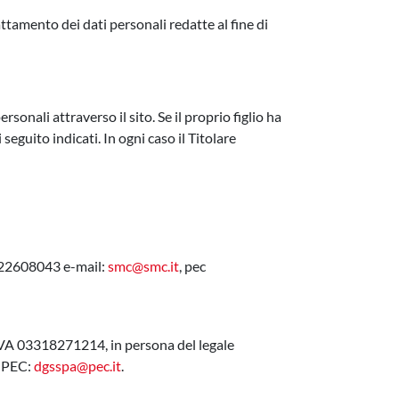
attamento dei dati personali redatte al fine di
sonali attraverso il sito. Se il proprio figlio ha
seguito indicati. In ogni caso il Titolare
0422608043 e-mail:
smc@smc.it
, pec
VA 03318271214, in persona del legale
, PEC:
dgsspa@pec.it
.