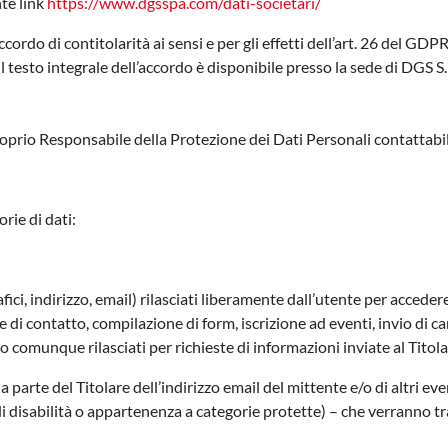
te link
https://www.dgsspa.com/dati-societari/
cordo di contitolarità ai sensi e per gli effetti dell’art. 26 del GD
Il testo integrale dell’accordo è disponibile presso la sede di DGS S.
rio Responsabile della Protezione dei Dati Personali contattabile
rie di dati:
fici, indirizzo, email) rilasciati liberamente dall’utente per acceder
ste di contatto, compilazione di form, iscrizione ad eventi, invio 
 o comunque rilasciati per richieste di informazioni inviate al Titola
 parte del Titolare dell’indirizzo email del mittente e/o di altri eve
i disabilità o appartenenza a categorie protette) – che verranno tr